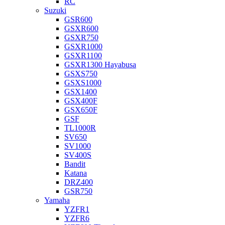
RC
Suzuki
GSR600
GSXR600
GSXR750
GSXR1000
GSXR1100
GSXR1300 Hayabusa
GSXS750
GSXS1000
GSX1400
GSX400F
GSX650F
GSF
TL1000R
SV650
SV1000
SV400S
Bandit
Katana
DRZ400
GSR750
Yamaha
YZFR1
YZFR6