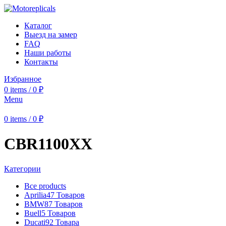
Каталог
Выезд на замер
FAQ
Наши работы
Контакты
Избранное
0
items
/
0
₽
Menu
0
items
/
0
₽
CBR1100XX
Категории
Все
products
Aprilia
47 Товаров
BMW
87 Товаров
Buell
5 Товаров
Ducati
92 Товара