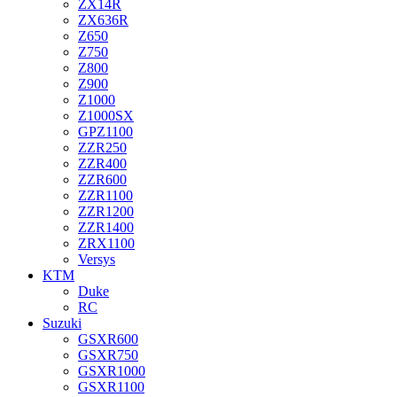
ZX14R
ZX636R
Z650
Z750
Z800
Z900
Z1000
Z1000SX
GPZ1100
ZZR250
ZZR400
ZZR600
ZZR1100
ZZR1200
ZZR1400
ZRX1100
Versys
KTM
Duke
RC
Suzuki
GSXR600
GSXR750
GSXR1000
GSXR1100