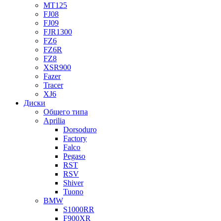
MT125
FJ08
FJ09
FJR1300
FZ6
FZ6R
FZ8
XSR900
Fazer
Tracer
XJ6
Диски
Общего типа
Aprilia
Dorsoduro
Factory
Falco
Pegaso
RST
RSV
Shiver
Tuono
BMW
S1000RR
F900XR