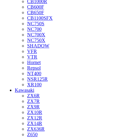
CB1000R
CB600F
CB650F
CB1100SFX
NC750S
NC700
NC700X
NC750X
SHADOW
VFR
VTR
Hornet
Repsol
NT400
NSR125R
XR100
Kawasaki
ZX6R
ZX7R
ZX9R
ZX10R
ZX12R
ZX14R
ZX636R
Z650