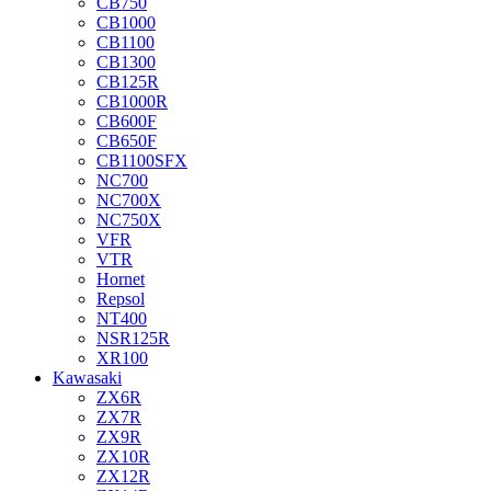
CB750
CB1000
CB1100
CB1300
CB125R
CB1000R
CB600F
CB650F
CB1100SFX
NC700
NC700X
NC750X
VFR
VTR
Hornet
Repsol
NT400
NSR125R
XR100
Kawasaki
ZX6R
ZX7R
ZX9R
ZX10R
ZX12R