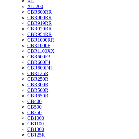
XL
XL-200
CBR600RR
CBR900RR
CBR919RR
CBR929RR
CBR954RR
CBR1000RR
CBR1000F
CBR1100XX
CBR600F3
CBR600F4
CBR600F4I
CBR125R
CBR250R
CBR300R
CBR500R
CBR650R
CB400
CB500
CB750
CB1000
CB1100
CB1300
CB125R