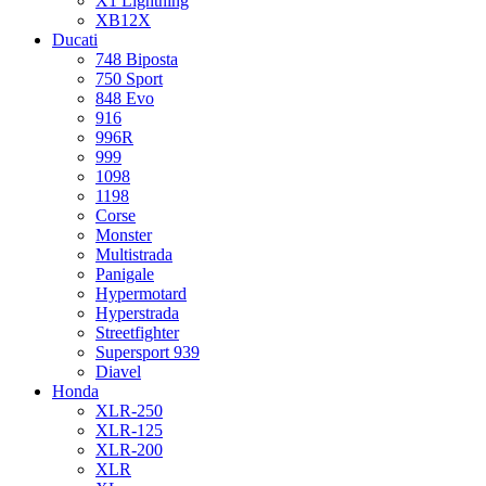
X1 Lightning
XB12X
Ducati
748 Biposta
750 Sport
848 Evo
916
996R
999
1098
1198
Corse
Monster
Multistrada
Panigale
Hypermotard
Hyperstrada
Streetfighter
Supersport 939
Diavel
Honda
XLR-250
XLR-125
XLR-200
XLR