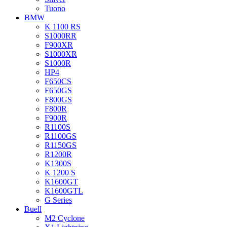
Tuono
BMW
K 1100 RS
S1000RR
F900XR
S1000XR
S1000R
HP4
F650CS
F650GS
F800GS
F800R
F900R
R1100S
R1100GS
R1150GS
R1200R
K1300S
K 1200 S
K1600GT
K1600GTL
G Series
Buell
M2 Cyclone