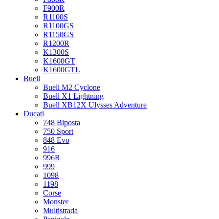
F900R
R1100S
R1100GS
R1150GS
R1200R
K1300S
K1600GT
K1600GTL
Buell
Buell M2 Cyclone
Buell X1 Lightning
Buell XB12X Ulysses Adventure
Ducati
748 Biposta
750 Sport
848 Evo
916
996R
999
1098
1198
Corse
Monster
Multistrada