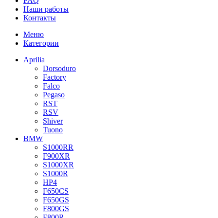
FAQ
Наши работы
Контакты
Меню
Категории
Aprilia
Dorsoduro
Factory
Falco
Pegaso
RST
RSV
Shiver
Tuono
BMW
S1000RR
F900XR
S1000XR
S1000R
HP4
F650CS
F650GS
F800GS
F800R