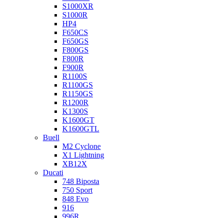
S1000XR
S1000R
HP4
F650CS
F650GS
F800GS
F800R
F900R
R1100S
R1100GS
R1150GS
R1200R
K1300S
K1600GT
K1600GTL
Buell
M2 Cyclone
X1 Lightning
XB12X
Ducati
748 Biposta
750 Sport
848 Evo
916
996R