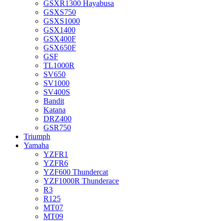
GSXR1300 Hayabusa
GSXS750
GSXS1000
GSX1400
GSX400F
GSX650F
GSF
TL1000R
SV650
SV1000
SV400S
Bandit
Katana
DRZ400
GSR750
Triumph
Yamaha
YZFR1
YZFR6
YZF600 Thundercat
YZF1000R Thunderace
R3
R125
MT07
MT09