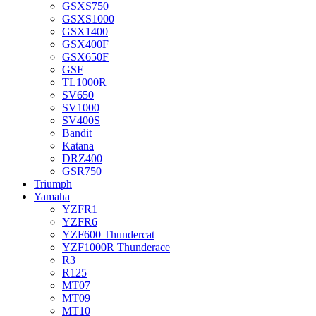
GSXS750
GSXS1000
GSX1400
GSX400F
GSX650F
GSF
TL1000R
SV650
SV1000
SV400S
Bandit
Katana
DRZ400
GSR750
Triumph
Yamaha
YZFR1
YZFR6
YZF600 Thundercat
YZF1000R Thunderace
R3
R125
MT07
MT09
MT10