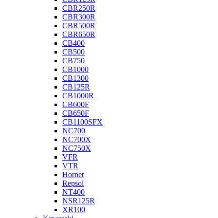
CBR250R
CBR300R
CBR500R
CBR650R
CB400
CB500
CB750
CB1000
CB1300
CB125R
CB1000R
CB600F
CB650F
CB1100SFX
NC700
NC700X
NC750X
VFR
VTR
Hornet
Repsol
NT400
NSR125R
XR100