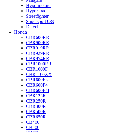
Panigale
Hypermotard
Hyperstrada
Streetfighter
Supersport 939
Diavel
Honda
CBR600RR
CBR900RR
CBR919RR
CBR929RR
CBR954RR
CBR1000RR
CBR1000F
CBR1100XX
CBR600F3
CBR600F4
CBR600F4I
CBR125R
CBR250R
CBR300R
CBR500R
CBR650R
CB400
CB500