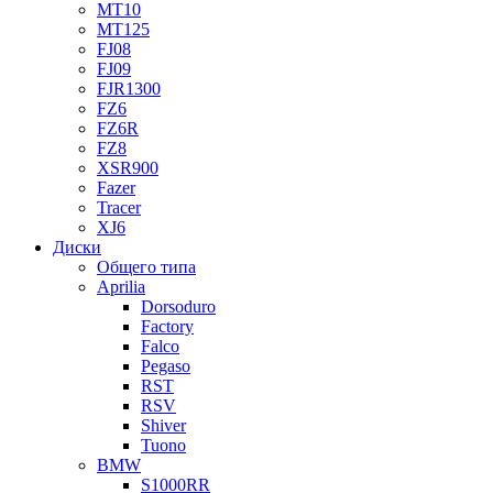
MT10
MT125
FJ08
FJ09
FJR1300
FZ6
FZ6R
FZ8
XSR900
Fazer
Tracer
XJ6
Диски
Общего типа
Aprilia
Dorsoduro
Factory
Falco
Pegaso
RST
RSV
Shiver
Tuono
BMW
S1000RR