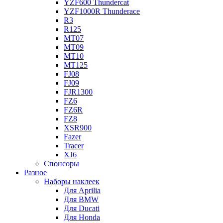
YZF600 Thundercat
YZF1000R Thunderace
R3
R125
MT07
MT09
MT10
MT125
FJ08
FJ09
FJR1300
FZ6
FZ6R
FZ8
XSR900
Fazer
Tracer
XJ6
Спонсоры
Разное
Наборы наклеек
Для Aprilia
Для BMW
Для Ducati
Для Honda