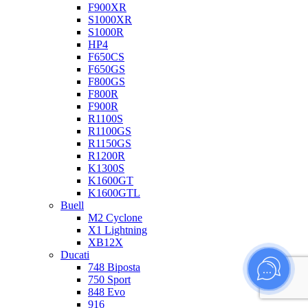
F900XR
S1000XR
S1000R
HP4
F650CS
F650GS
F800GS
F800R
F900R
R1100S
R1100GS
R1150GS
R1200R
K1300S
K1600GT
K1600GTL
Buell
M2 Cyclone
X1 Lightning
XB12X
Ducati
748 Biposta
750 Sport
848 Evo
916