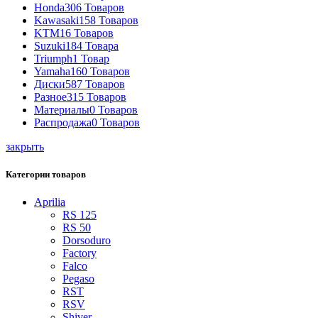
Honda
306 Товаров
Kawasaki
158 Товаров
KTM
16 Товаров
Suzuki
184 Товара
Triumph
1 Товар
Yamaha
160 Товаров
Диски
587 Товаров
Разное
315 Товаров
Материалы
0 Товаров
Распродажа
0 Товаров
закрыть
Категории товаров
Aprilia
RS 125
RS 50
Dorsoduro
Factory
Falco
Pegaso
RST
RSV
Shiver