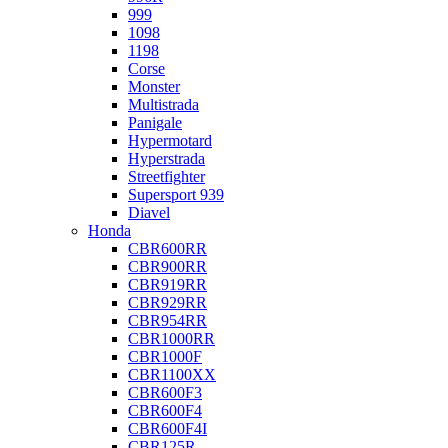
999
1098
1198
Corse
Monster
Multistrada
Panigale
Hypermotard
Hyperstrada
Streetfighter
Supersport 939
Diavel
Honda
CBR600RR
CBR900RR
CBR919RR
CBR929RR
CBR954RR
CBR1000RR
CBR1000F
CBR1100XX
CBR600F3
CBR600F4
CBR600F4I
CBR125R