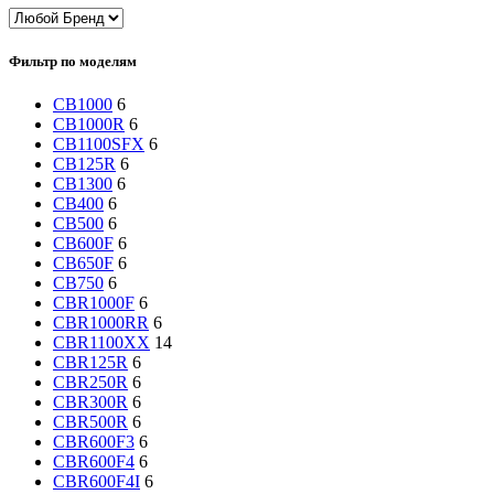
Фильтр по моделям
CB1000
6
CB1000R
6
CB1100SFX
6
CB125R
6
CB1300
6
CB400
6
CB500
6
CB600F
6
CB650F
6
CB750
6
CBR1000F
6
CBR1000RR
6
CBR1100XX
14
CBR125R
6
CBR250R
6
CBR300R
6
CBR500R
6
CBR600F3
6
CBR600F4
6
CBR600F4I
6