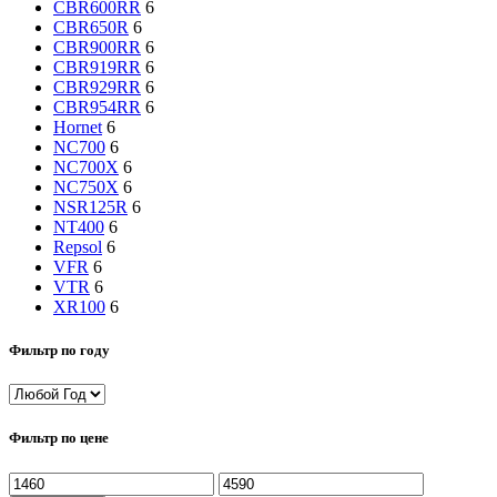
CBR600RR
6
CBR650R
6
CBR900RR
6
CBR919RR
6
CBR929RR
6
CBR954RR
6
Hornet
6
NC700
6
NC700X
6
NC750X
6
NSR125R
6
NT400
6
Repsol
6
VFR
6
VTR
6
XR100
6
Фильтр по году
Фильтр по цене
Минимальная
Максимальная