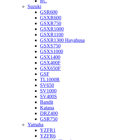
RC
Suzuki
GSR600
GSXR600
GSXR750
GSXR1000
GSXR1100
GSXR1300 Hayabusa
GSXS750
GSXS1000
GSX1400
GSX400F
GSX650F
GSF
TL1000R
SV650
SV1000
SV400S
Bandit
Katana
DRZ400
GSR750
Yamaha
YZFR1
YZFR6