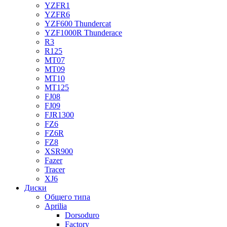
YZFR1
YZFR6
YZF600 Thundercat
YZF1000R Thunderace
R3
R125
MT07
MT09
MT10
MT125
FJ08
FJ09
FJR1300
FZ6
FZ6R
FZ8
XSR900
Fazer
Tracer
XJ6
Диски
Общего типа
Aprilia
Dorsoduro
Factory