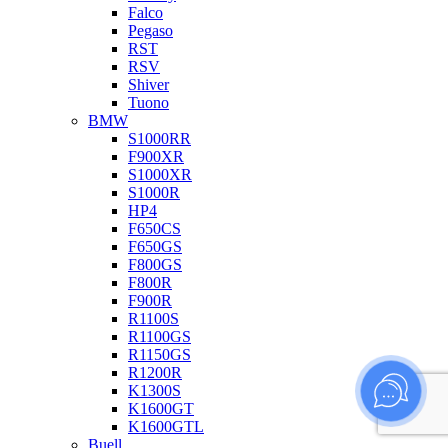
Falco
Pegaso
RST
RSV
Shiver
Tuono
BMW
S1000RR
F900XR
S1000XR
S1000R
HP4
F650CS
F650GS
F800GS
F800R
F900R
R1100S
R1100GS
R1150GS
R1200R
K1300S
K1600GT
K1600GTL
Buell