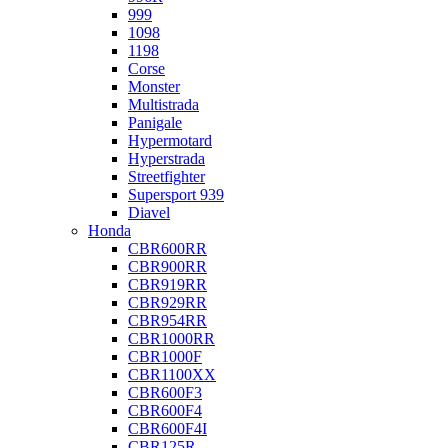
999
1098
1198
Corse
Monster
Multistrada
Panigale
Hypermotard
Hyperstrada
Streetfighter
Supersport 939
Diavel
Honda
CBR600RR
CBR900RR
CBR919RR
CBR929RR
CBR954RR
CBR1000RR
CBR1000F
CBR1100XX
CBR600F3
CBR600F4
CBR600F4I
CBR125R