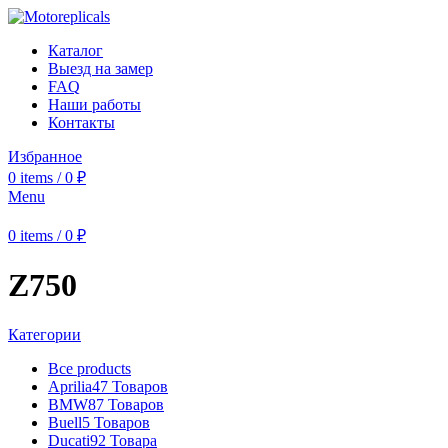
Каталог
Выезд на замер
FAQ
Наши работы
Контакты
Избранное
0
items
/
0
₽
Menu
0
items
/
0
₽
Z750
Категории
Все
products
Aprilia
47 Товаров
BMW
87 Товаров
Buell
5 Товаров
Ducati
92 Товара