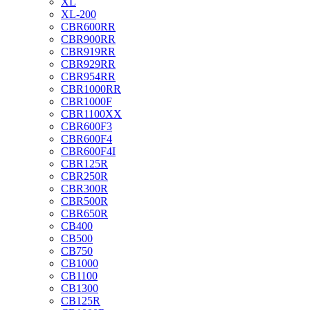
XL
XL-200
CBR600RR
CBR900RR
CBR919RR
CBR929RR
CBR954RR
CBR1000RR
CBR1000F
CBR1100XX
CBR600F3
CBR600F4
CBR600F4I
CBR125R
CBR250R
CBR300R
CBR500R
CBR650R
CB400
CB500
CB750
CB1000
CB1100
CB1300
CB125R