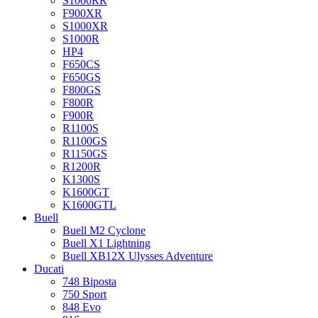
S1000RR
F900XR
S1000XR
S1000R
HP4
F650CS
F650GS
F800GS
F800R
F900R
R1100S
R1100GS
R1150GS
R1200R
K1300S
K1600GT
K1600GTL
Buell
Buell M2 Cyclone
Buell X1 Lightning
Buell XB12X Ulysses Adventure
Ducati
748 Biposta
750 Sport
848 Evo