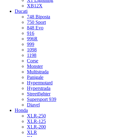
X1 Lightning
XB12X
Ducati
748 Biposta
750 Sport
848 Evo
916
996R
999
1098
1198
Corse
Monster
Multistrada
Panigale
Hypermotard
Hyperstrada
Streetfighter
Supersport 939
Diavel
Honda
XLR-250
XLR-125
XLR-200
XLR