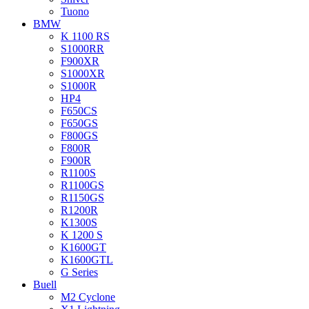
Tuono
BMW
K 1100 RS
S1000RR
F900XR
S1000XR
S1000R
HP4
F650CS
F650GS
F800GS
F800R
F900R
R1100S
R1100GS
R1150GS
R1200R
K1300S
K 1200 S
K1600GT
K1600GTL
G Series
Buell
M2 Cyclone