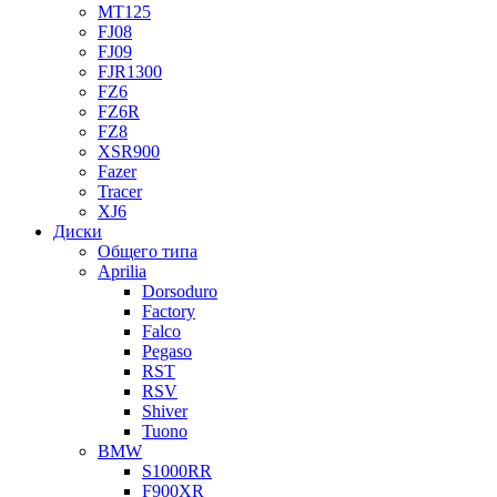
MT125
FJ08
FJ09
FJR1300
FZ6
FZ6R
FZ8
XSR900
Fazer
Tracer
XJ6
Диски
Общего типа
Aprilia
Dorsoduro
Factory
Falco
Pegaso
RST
RSV
Shiver
Tuono
BMW
S1000RR
F900XR