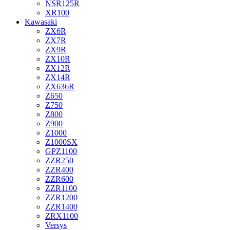
NSR125R
XR100
Kawasaki
ZX6R
ZX7R
ZX9R
ZX10R
ZX12R
ZX14R
ZX636R
Z650
Z750
Z800
Z900
Z1000
Z1000SX
GPZ1100
ZZR250
ZZR400
ZZR600
ZZR1100
ZZR1200
ZZR1400
ZRX1100
Versys