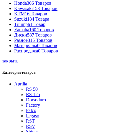
Honda
306 Товаров
Kawasaki
158 Товаров
KTM
16 Товаров
Suzuki
184 Товара
Triumph
1 Товар
Yamaha
160 Товаров
Диски
587 Товаров
Разное
315 Товаров
Материалы
0 Товаров
Распродажа
0 Товаров
закрыть
Категории товаров
Aprilia
RS 50
RS 125
Dorsoduro
Factory
Falco
Pegaso
RST
RSV
Shiver