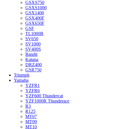
GSXS750
GSXS1000
GSX1400
GSX400F
GSX650F
GSF
TL1000R
SV650
SV1000
SV400S
Bandit
Katana
DRZ400
GSR750
Triumph
Yamaha
YZFR1
YZFR6
YZF600 Thundercat
YZF1000R Thunderace
R3
R125
MT07
MT09
MT10