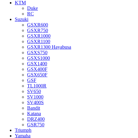
KTM
Duke
RC
Suzuki
GSXR600
GSXR750
GSXR1000
GSXR1100
GSXR1300 Hayabusa
GSXS750
GSXS1000
GSX1400
GSX400F
GSX650F
GSF
TL1000R
SV650
SV1000
SV400S
Bandit
Katana
DRZ400
GSR750
Triumph
Yamaha