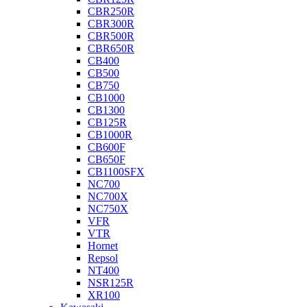
CBR250R
CBR300R
CBR500R
CBR650R
CB400
CB500
CB750
CB1000
CB1300
CB125R
CB1000R
CB600F
CB650F
CB1100SFX
NC700
NC700X
NC750X
VFR
VTR
Hornet
Repsol
NT400
NSR125R
XR100