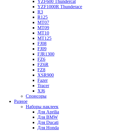
YZF600 Thundercat
YZF1000R Thunderace
R3
R125
MT07
MT09
MT10
MT125
FJ08
FJ09
FJR1300
FZ6
FZ6R
FZ8
XSR900
Fazer
Tracer
XJ6
Спонсоры
Разное
Наборы наклеек
Для Aprilia
Для BMW
Для Ducati
Для Honda