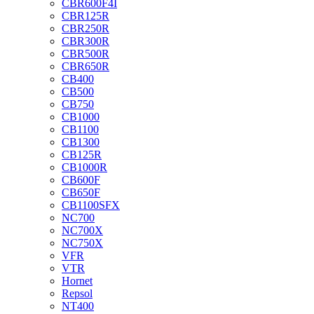
CBR600F4I
CBR125R
CBR250R
CBR300R
CBR500R
CBR650R
CB400
CB500
CB750
CB1000
CB1100
CB1300
CB125R
CB1000R
CB600F
CB650F
CB1100SFX
NC700
NC700X
NC750X
VFR
VTR
Hornet
Repsol
NT400