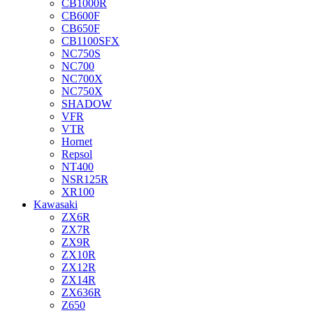
CB1000R
CB600F
CB650F
CB1100SFX
NC750S
NC700
NC700X
NC750X
SHADOW
VFR
VTR
Hornet
Repsol
NT400
NSR125R
XR100
Kawasaki
ZX6R
ZX7R
ZX9R
ZX10R
ZX12R
ZX14R
ZX636R
Z650