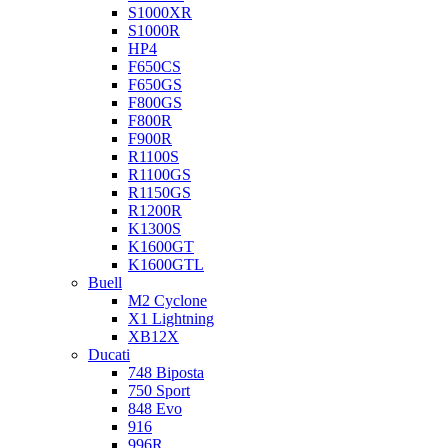
S1000XR
S1000R
HP4
F650CS
F650GS
F800GS
F800R
F900R
R1100S
R1100GS
R1150GS
R1200R
K1300S
K1600GT
K1600GTL
Buell
M2 Cyclone
X1 Lightning
XB12X
Ducati
748 Biposta
750 Sport
848 Evo
916
996R