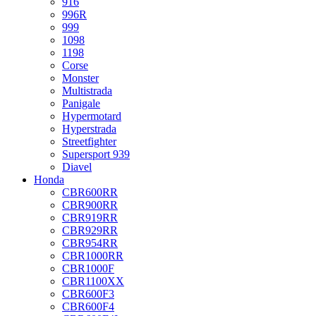
916
996R
999
1098
1198
Corse
Monster
Multistrada
Panigale
Hypermotard
Hyperstrada
Streetfighter
Supersport 939
Diavel
Honda
CBR600RR
CBR900RR
CBR919RR
CBR929RR
CBR954RR
CBR1000RR
CBR1000F
CBR1100XX
CBR600F3
CBR600F4