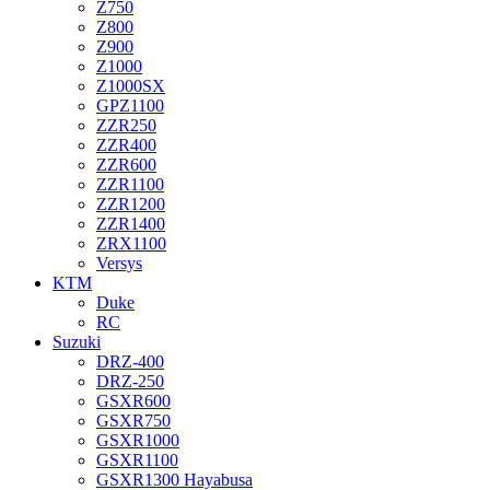
Z750
Z800
Z900
Z1000
Z1000SX
GPZ1100
ZZR250
ZZR400
ZZR600
ZZR1100
ZZR1200
ZZR1400
ZRX1100
Versys
KTM
Duke
RC
Suzuki
DRZ-400
DRZ-250
GSXR600
GSXR750
GSXR1000
GSXR1100
GSXR1300 Hayabusa