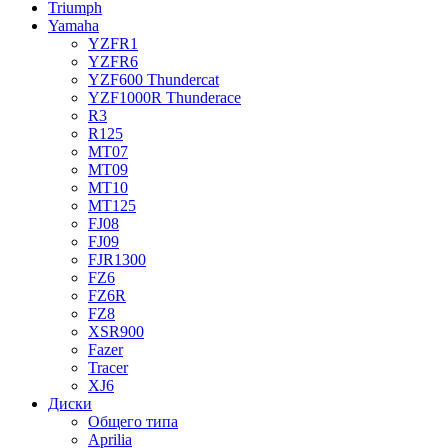
Triumph
Yamaha
YZFR1
YZFR6
YZF600 Thundercat
YZF1000R Thunderace
R3
R125
MT07
MT09
MT10
MT125
FJ08
FJ09
FJR1300
FZ6
FZ6R
FZ8
XSR900
Fazer
Tracer
XJ6
Диски
Общего типа
Aprilia