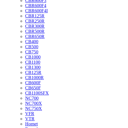
CBR600F3
CBR600F4
CBR600F4I
CBR125R
CBR250R
CBR300R
CBR500R
CBR650R
CB400
CB500
CB750
CB1000
CB1100
CB1300
CB125R
CB1000R
CB600F
CB650F
CB1100SFX
NC700
NC700X
NC750X
VFR
VTR
Hornet