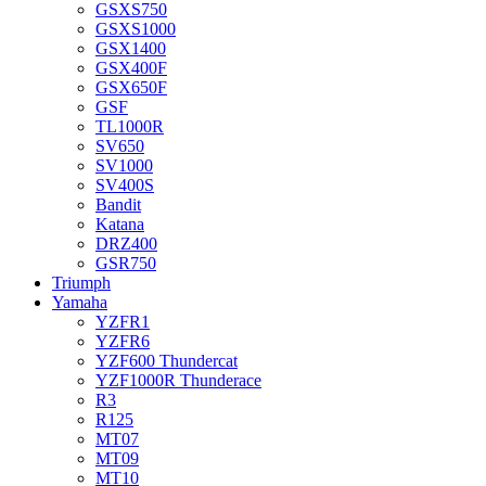
GSXS750
GSXS1000
GSX1400
GSX400F
GSX650F
GSF
TL1000R
SV650
SV1000
SV400S
Bandit
Katana
DRZ400
GSR750
Triumph
Yamaha
YZFR1
YZFR6
YZF600 Thundercat
YZF1000R Thunderace
R3
R125
MT07
MT09
MT10