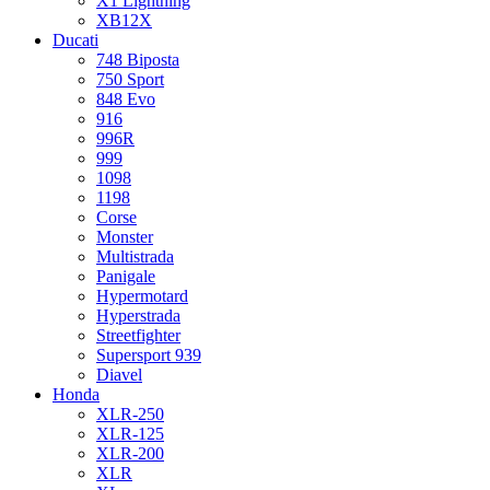
X1 Lightning
XB12X
Ducati
748 Biposta
750 Sport
848 Evo
916
996R
999
1098
1198
Corse
Monster
Multistrada
Panigale
Hypermotard
Hyperstrada
Streetfighter
Supersport 939
Diavel
Honda
XLR-250
XLR-125
XLR-200
XLR