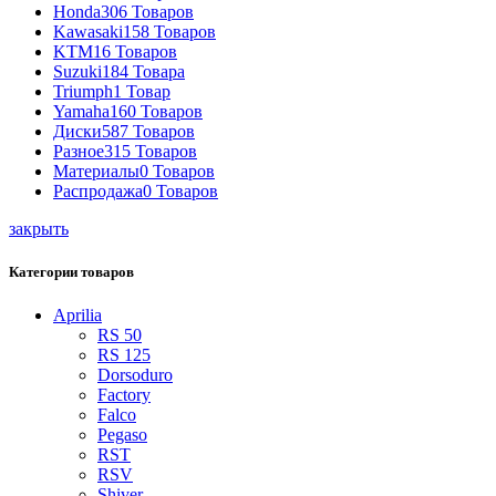
Honda
306 Товаров
Kawasaki
158 Товаров
KTM
16 Товаров
Suzuki
184 Товара
Triumph
1 Товар
Yamaha
160 Товаров
Диски
587 Товаров
Разное
315 Товаров
Материалы
0 Товаров
Распродажа
0 Товаров
закрыть
Категории товаров
Aprilia
RS 50
RS 125
Dorsoduro
Factory
Falco
Pegaso
RST
RSV
Shiver