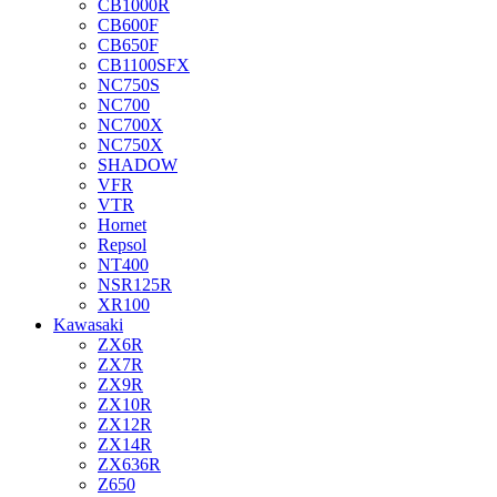
CB1000R
CB600F
CB650F
CB1100SFX
NC750S
NC700
NC700X
NC750X
SHADOW
VFR
VTR
Hornet
Repsol
NT400
NSR125R
XR100
Kawasaki
ZX6R
ZX7R
ZX9R
ZX10R
ZX12R
ZX14R
ZX636R
Z650