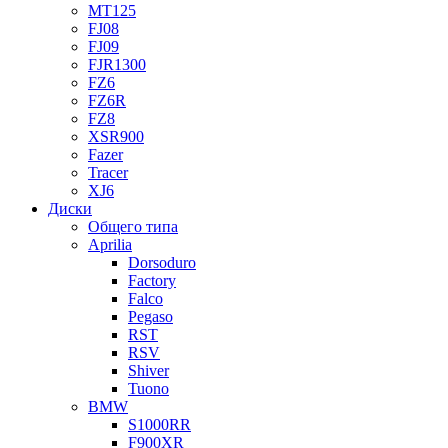
MT125
FJ08
FJ09
FJR1300
FZ6
FZ6R
FZ8
XSR900
Fazer
Tracer
XJ6
Диски
Общего типа
Aprilia
Dorsoduro
Factory
Falco
Pegaso
RST
RSV
Shiver
Tuono
BMW
S1000RR
F900XR