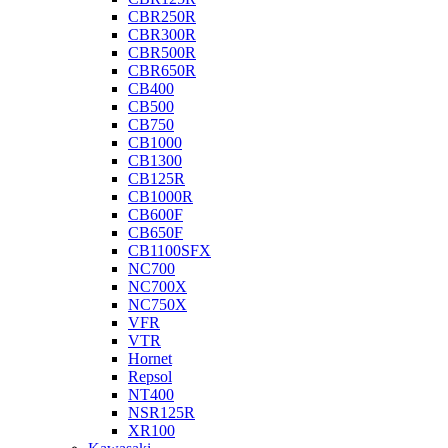
CBR250R
CBR300R
CBR500R
CBR650R
CB400
CB500
CB750
CB1000
CB1300
CB125R
CB1000R
CB600F
CB650F
CB1100SFX
NC700
NC700X
NC750X
VFR
VTR
Hornet
Repsol
NT400
NSR125R
XR100