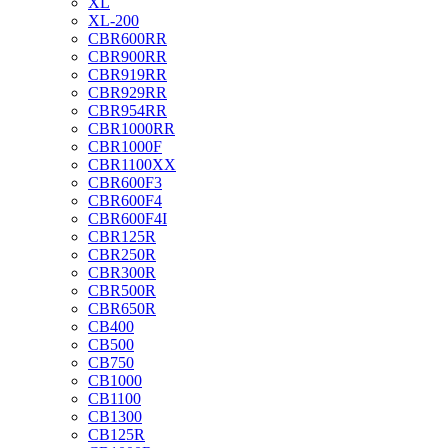
XL
XL-200
CBR600RR
CBR900RR
CBR919RR
CBR929RR
CBR954RR
CBR1000RR
CBR1000F
CBR1100XX
CBR600F3
CBR600F4
CBR600F4I
CBR125R
CBR250R
CBR300R
CBR500R
CBR650R
CB400
CB500
CB750
CB1000
CB1100
CB1300
CB125R