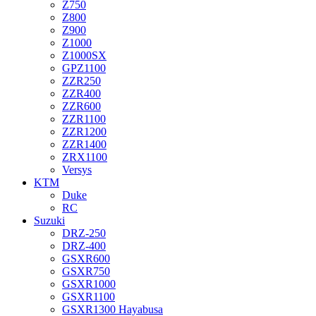
Z750
Z800
Z900
Z1000
Z1000SX
GPZ1100
ZZR250
ZZR400
ZZR600
ZZR1100
ZZR1200
ZZR1400
ZRX1100
Versys
KTM
Duke
RC
Suzuki
DRZ-250
DRZ-400
GSXR600
GSXR750
GSXR1000
GSXR1100
GSXR1300 Hayabusa