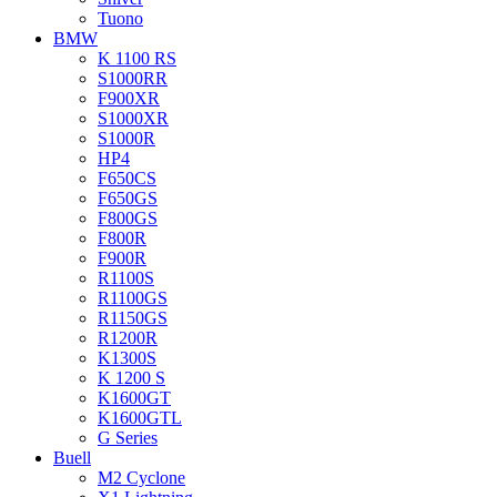
Tuono
BMW
K 1100 RS
S1000RR
F900XR
S1000XR
S1000R
HP4
F650CS
F650GS
F800GS
F800R
F900R
R1100S
R1100GS
R1150GS
R1200R
K1300S
K 1200 S
K1600GT
K1600GTL
G Series
Buell
M2 Cyclone