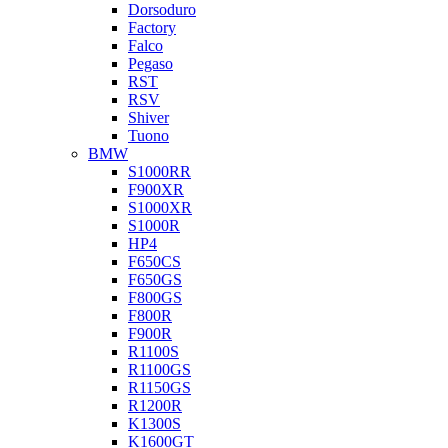
Dorsoduro
Factory
Falco
Pegaso
RST
RSV
Shiver
Tuono
BMW
S1000RR
F900XR
S1000XR
S1000R
HP4
F650CS
F650GS
F800GS
F800R
F900R
R1100S
R1100GS
R1150GS
R1200R
K1300S
K1600GT