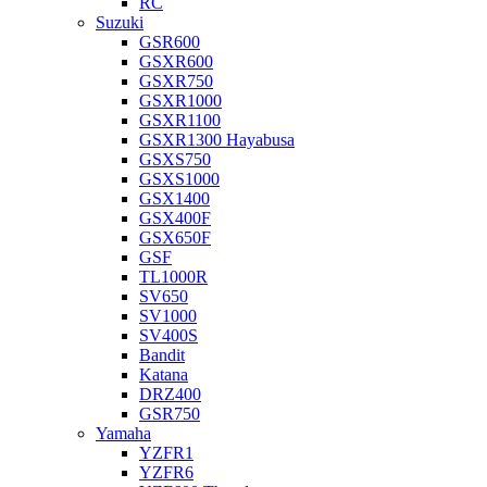
RC
Suzuki
GSR600
GSXR600
GSXR750
GSXR1000
GSXR1100
GSXR1300 Hayabusa
GSXS750
GSXS1000
GSX1400
GSX400F
GSX650F
GSF
TL1000R
SV650
SV1000
SV400S
Bandit
Katana
DRZ400
GSR750
Yamaha
YZFR1
YZFR6