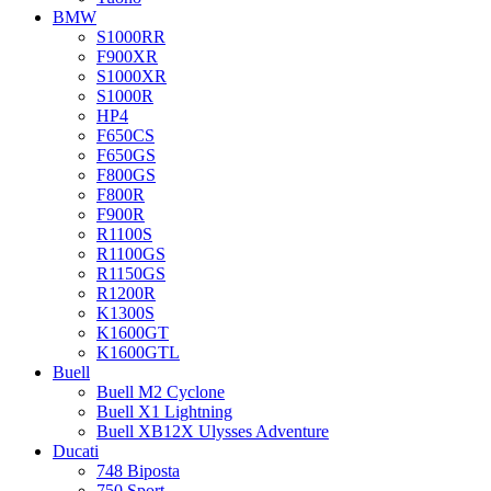
BMW
S1000RR
F900XR
S1000XR
S1000R
HP4
F650CS
F650GS
F800GS
F800R
F900R
R1100S
R1100GS
R1150GS
R1200R
K1300S
K1600GT
K1600GTL
Buell
Buell M2 Cyclone
Buell X1 Lightning
Buell XB12X Ulysses Adventure
Ducati
748 Biposta
750 Sport