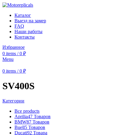
Каталог
Выезд на замер
FAQ
Наши работы
Контакты
Избранное
0
items
/
0
₽
Menu
0
items
/
0
₽
SV400S
Категории
Все
products
Aprilia
47 Товаров
BMW
87 Товаров
Buell
5 Товаров
Ducati
92 Товара