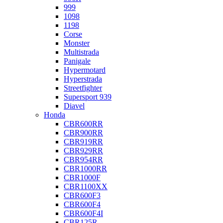
999
1098
1198
Corse
Monster
Multistrada
Panigale
Hypermotard
Hyperstrada
Streetfighter
Supersport 939
Diavel
Honda
CBR600RR
CBR900RR
CBR919RR
CBR929RR
CBR954RR
CBR1000RR
CBR1000F
CBR1100XX
CBR600F3
CBR600F4
CBR600F4I
CBR125R