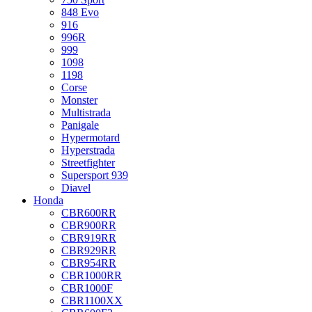
848 Evo
916
996R
999
1098
1198
Corse
Monster
Multistrada
Panigale
Hypermotard
Hyperstrada
Streetfighter
Supersport 939
Diavel
Honda
CBR600RR
CBR900RR
CBR919RR
CBR929RR
CBR954RR
CBR1000RR
CBR1000F
CBR1100XX