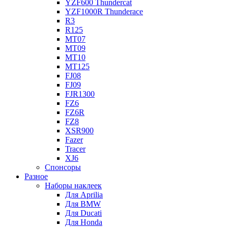
YZF600 Thundercat
YZF1000R Thunderace
R3
R125
MT07
MT09
MT10
MT125
FJ08
FJ09
FJR1300
FZ6
FZ6R
FZ8
XSR900
Fazer
Tracer
XJ6
Спонсоры
Разное
Наборы наклеек
Для Aprilia
Для BMW
Для Ducati
Для Honda