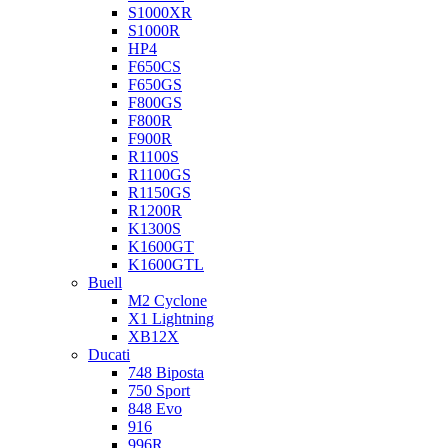
S1000XR
S1000R
HP4
F650CS
F650GS
F800GS
F800R
F900R
R1100S
R1100GS
R1150GS
R1200R
K1300S
K1600GT
K1600GTL
Buell
M2 Cyclone
X1 Lightning
XB12X
Ducati
748 Biposta
750 Sport
848 Evo
916
996R