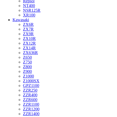
Repsol
NT400
NSR125R
XR100
Kawasaki
ZX6R
ZX7R
ZX9R
ZX10R
ZX12R
ZX14R
ZX636R
Z650
Z750
Z800
Z900
Z1000
Z1000SX
GPZ1100
ZZR250
ZZR400
ZZR600
ZZR1100
ZZR1200
ZZR1400