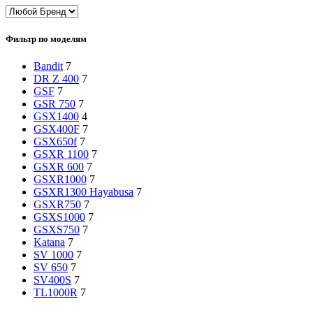
Фильтр по моделям
Bandit
7
DR Z 400
7
GSF
7
GSR 750
7
GSX1400
4
GSX400F
7
GSX650f
7
GSXR 1100
7
GSXR 600
7
GSXR1000
7
GSXR1300 Hayabusa
7
GSXR750
7
GSXS1000
7
GSXS750
7
Katana
7
SV 1000
7
SV 650
7
SV400S
7
TL1000R
7