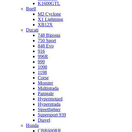
K1600GTL
Buell
M2 Cyclone
X1 Lightning
XB12X
Ducati
748 Biposta
750 Sport
848 Evo
916
996R
999
1098
1198
Corse
Monster
Multistrada
Panigale
Hypermotard
Hyperstrada
Streetfighter
Supersport 939
Diavel
Honda
CBR600RR