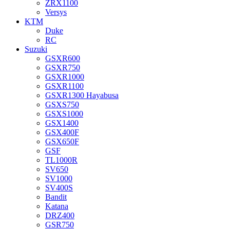
ZRX1100
Versys
KTM
Duke
RC
Suzuki
GSXR600
GSXR750
GSXR1000
GSXR1100
GSXR1300 Hayabusa
GSXS750
GSXS1000
GSX1400
GSX400F
GSX650F
GSF
TL1000R
SV650
SV1000
SV400S
Bandit
Katana
DRZ400
GSR750