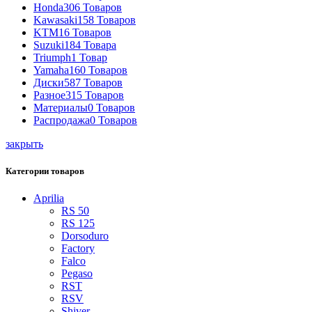
Honda
306 Товаров
Kawasaki
158 Товаров
KTM
16 Товаров
Suzuki
184 Товара
Triumph
1 Товар
Yamaha
160 Товаров
Диски
587 Товаров
Разное
315 Товаров
Материалы
0 Товаров
Распродажа
0 Товаров
закрыть
Категории товаров
Aprilia
RS 50
RS 125
Dorsoduro
Factory
Falco
Pegaso
RST
RSV
Shiver