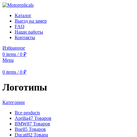
Каталог
Выезд на замер
FAQ
Наши работы
Контакты
Избранное
0
items
/
0
₽
Menu
0
items
/
0
₽
Логотипы
Категории
Все
products
Aprilia
47 Товаров
BMW
87 Товаров
Buell
5 Товаров
Ducati
92 Товара