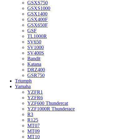
GSXS750
GSXS1000
GSX1400
GSX400F
GSX650F
GSF
TL1000R
SV650
SV1000
SV400S
Bandit
Katana
DRZ400
GSR750
Triumph
Yamaha
YZFR1
YZFR6
YZF600 Thundercat
YZF1000R Thunderace
R3
R125
MT07
MT09
MT10