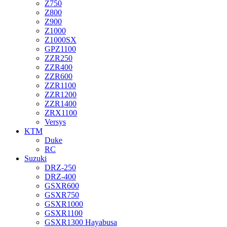
Z750
Z800
Z900
Z1000
Z1000SX
GPZ1100
ZZR250
ZZR400
ZZR600
ZZR1100
ZZR1200
ZZR1400
ZRX1100
Versys
KTM
Duke
RC
Suzuki
DRZ-250
DRZ-400
GSXR600
GSXR750
GSXR1000
GSXR1100
GSXR1300 Hayabusa